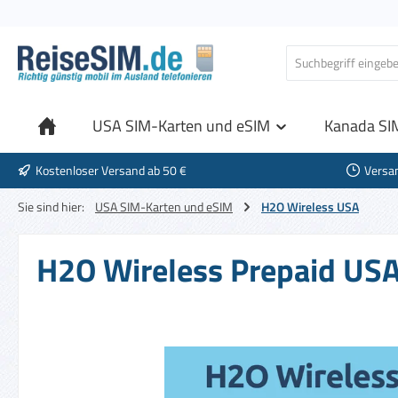
 Hauptinhalt springen
Zur Suche springen
Zur Hauptnavigation springen
USA SIM-Karten und eSIM
Kanada SI
Kostenloser Versand ab 50 €
Versa
Sie sind hier:
USA SIM-Karten und eSIM
H2O Wireless USA
H2O Wireless Prepaid USA 
Bildergalerie überspringen