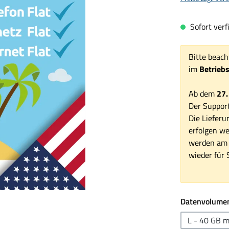
Sofort verfü
Bitte beach
im
Betrieb
Ab dem
27.
Der Support
Die Lieferu
erfolgen we
werden am 1
wieder für S
Datenvolume
L - 40 GB m