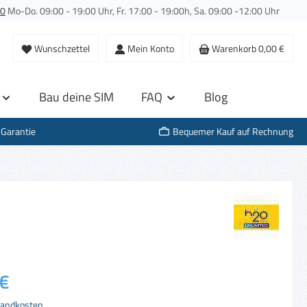
00
Mo-Do. 09:00 - 19:00 Uhr, Fr. 17:00 - 19:00h, Sa. 09:00 -12:00 Uhr
Wunschzettel
Mein Konto
Warenkorb
0,00 €
Bau deine SIM
FAQ
Blog
-Garantie
Bequemer Kauf auf Rechnung
s:
€
rsandkosten