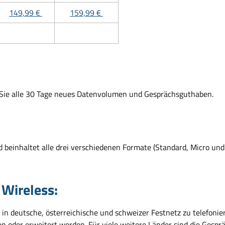
149,99 €
159,99 €
n Sie alle 30 Tage neues Datenvolumen und Gesprächsguthaben.
d beinhaltet alle drei verschiedenen Formate (Standard, Micro und
 Wireless:
 in deutsche, österreichische und schweizer Festnetz zu telefonier
 oder erweitert werden. Für viele weitere Länder sind die Gespr