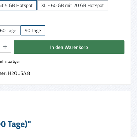
it 5 GB Hotspot
XL - 60 GB mit 20 GB Hotspot
ählen
60 Tage
90 Tage
 Gib den gewünschten Wert ein oder benutze die Schaltflächen um die Anzahl 
In den Warenkorb
el hinzufügen
er:
H2OUSA.8
90 Tage)"