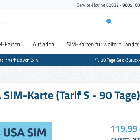
Service-Hotline
02832 - 980910
M-Karten
Aufladen
SIM-Karten für weitere Länder
nd innerhalb von 24h
30 Tage Geld-Zurück
SIM-Karte (Tarif S - 90 Tage)
Regulärer Prei
119,99 
Preise zzgl. Ve