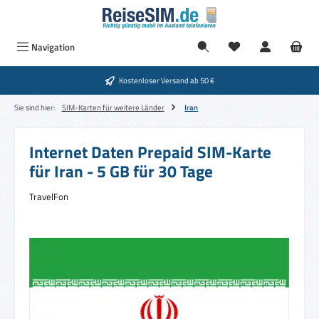
Zum Hauptinhalt springen
Navigation
Kostenloser Versand ab 50 €
Sie sind hier:
SIM-Karten für weitere Länder
Iran
Internet Daten Prepaid SIM-Karte
für Iran - 5 GB für 30 Tage
TravelFon
Bildergalerie überspringen