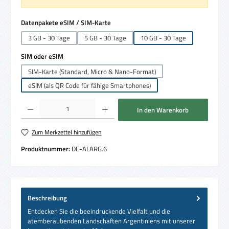
auswählen
Datenpakete eSIM / SIM-Karte
3 GB - 30 Tage
5 GB - 30 Tage
10 GB - 30 Tage
auswählen
SIM oder eSIM
SIM-Karte (Standard, Micro & Nano-Format)
eSIM (als QR Code für fähige Smartphones)
Produkt Anzahl: Gib den gewünschten Wert ein oder benutze die Schaltflächen um die 
In den Warenkorb
Zum Merkzettel hinzufügen
Produktnummer:
DE-ALARG.6
Beschreibung
Entdecken Sie die beeindruckende Vielfalt und die
atemberaubenden Landschaften Argentiniens mit unserer