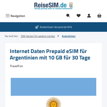
Zum Hauptinhalt springen
Navigation
Kostenloser Versand ab 50 €
Sie sind hier:
SIM-Karten für weitere Länder
Argentinien
Internet Daten Prepaid eSIM für
Argentinien mit 10 GB für 30 Tage
TravelFon
Bildergalerie überspringen