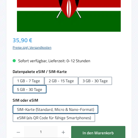
Regulärer Preis:
35,90 €
Preise zzgl. Versandkosten
Sofort verfügbar, Lieferzeit: 0-12 Stunden
auswählen
Datenpakete eSIM / SIM-Karte
1 GB - 7 Tage
2 GB - 15 Tage
3 GB - 30 Tage
5 GB - 30 Tage
auswählen
SIM oder eSIM
SIM-Karte (Standard, Micro & Nano-Format)
eSIM (als QR Code für fähige Smartphones)
Produkt Anzahl: Gib den gewünschten Wert ein oder benutze die Schaltflächen um die 
In den Warenkorb