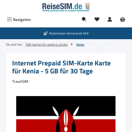
Zum Hauptinhalt springen
Navigation
Kostenloser Versand ab 50 €
Sie sind hier:
SIM-Karten für weitere Länder
Kenia
Internet Prepaid SIM-Karte Karte
für Kenia - 5 GB für 30 Tage
TravelSIM
Bildergalerie überspringen