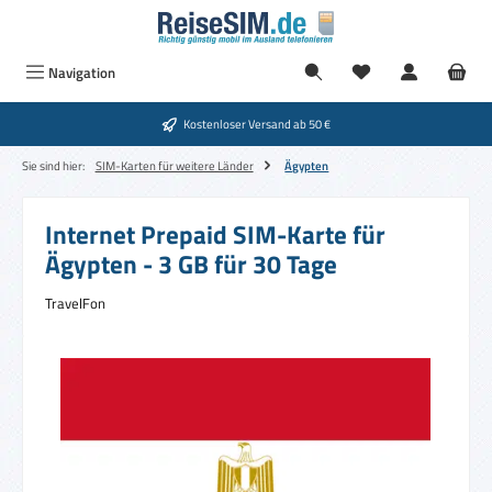
Zum Hauptinhalt springen
Navigation
Kostenloser Versand ab 50 €
Sie sind hier:
SIM-Karten für weitere Länder
Ägypten
Internet Prepaid SIM-Karte für
Ägypten - 3 GB für 30 Tage
TravelFon
Bildergalerie überspringen