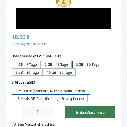
Regulärer Preis:
18,90 €
Preise zzgl. Versandkosten
auswählen
Datenpakete eSIM / SIM-Karte
1 GB - 7 Tage
2 GB - 15 Tage
3 GB - 30 Tage
5 GB - 30 Tage
10 GB - 30 Tage
auswählen
SIM oder eSIM
SIM-Karte (Standard, Micro & Nano-Format)
eSIM (als QR Code für fähige Smartphones)
Produkt Anzahl: Gib den gewünschten Wert ein oder benutze die Schaltflächen um die 
In den Warenkorb
Zum Merkzettel hinzufügen