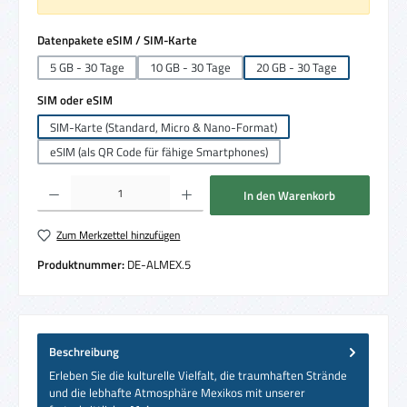
auswählen
Datenpakete eSIM / SIM-Karte
5 GB - 30 Tage
10 GB - 30 Tage
20 GB - 30 Tage
auswählen
SIM oder eSIM
SIM-Karte (Standard, Micro & Nano-Format)
eSIM (als QR Code für fähige Smartphones)
Produkt Anzahl: Gib den gewünschten Wert ein oder benutze die Schaltflächen um die 
In den Warenkorb
Zum Merkzettel hinzufügen
Produktnummer:
DE-ALMEX.5
Beschreibung
Erleben Sie die kulturelle Vielfalt, die traumhaften Strände
und die lebhafte Atmosphäre Mexikos mit unserer