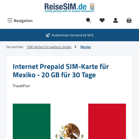
Zum Hauptinhalt springen
Navigation
Kostenloser Versand ab 50 €
Sie sind hier:
SIM-Karten für weitere Länder
Mexiko
Internet Prepaid SIM-Karte für
Mexiko - 20 GB für 30 Tage
TravelFon
Bildergalerie überspringen