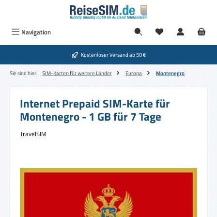
Zum Hauptinhalt springen
Navigation
Kostenloser Versand ab 50 €
Sie sind hier:
SIM-Karten für weitere Länder
Europa
Montenegro
Internet Prepaid SIM-Karte für
Montenegro - 1 GB für 7 Tage
TravelSIM
Bildergalerie überspringen