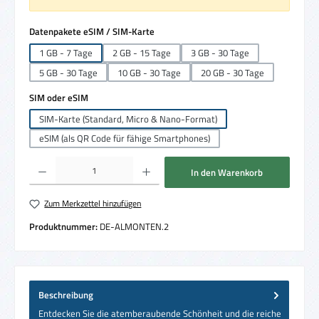
auswählen
Datenpakete eSIM / SIM-Karte
1 GB - 7 Tage
2 GB - 15 Tage
3 GB - 30 Tage
5 GB - 30 Tage
10 GB - 30 Tage
20 GB - 30 Tage
auswählen
SIM oder eSIM
SIM-Karte (Standard, Micro & Nano-Format)
eSIM (als QR Code für fähige Smartphones)
Produkt Anzahl: Gib den gewünschten Wert ein oder benutze die Schaltflächen um die 
In den Warenkorb
Zum Merkzettel hinzufügen
Produktnummer:
DE-ALMONTEN.2
Beschreibung
Entdecken Sie die atemberaubende Schönheit und die reiche