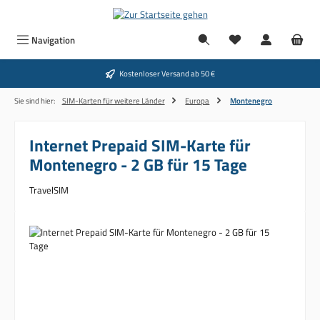
Zum Hauptinhalt springen
Navigation
Kostenloser Versand ab 50 €
Sie sind hier:
SIM-Karten für weitere Länder
Europa
Montenegro
Internet Prepaid SIM-Karte für
Montenegro - 2 GB für 15 Tage
TravelSIM
Bildergalerie überspringen