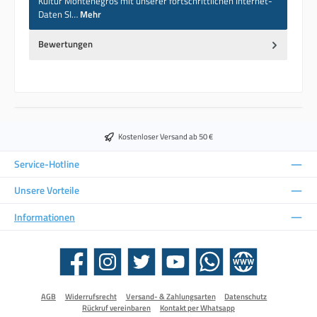
Kultur Montenegros mit unserer fortschrittlichen Internet-
Daten SI…
Mehr
Bewertungen
Kostenloser Versand ab 50 €
Service-Hotline
Unsere Vorteile
Informationen
Facebook
Instagram
Twitter
YouTube
WhatsApp
Website
AGB
Widerrufsrecht
Versand- & Zahlungsarten
Datenschutz
Rückruf vereinbaren
Kontakt per Whatsapp