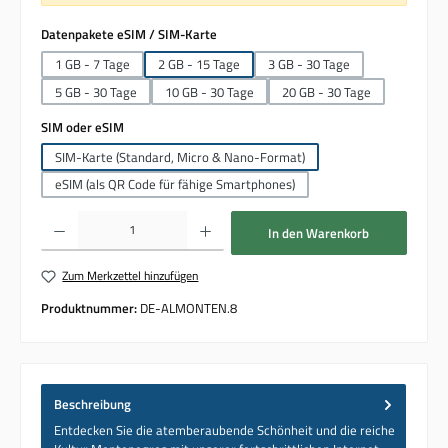
auswählen
Datenpakete eSIM / SIM-Karte
1 GB - 7 Tage
2 GB - 15 Tage
3 GB - 30 Tage
5 GB - 30 Tage
10 GB - 30 Tage
20 GB - 30 Tage
auswählen
SIM oder eSIM
SIM-Karte (Standard, Micro & Nano-Format)
eSIM (als QR Code für fähige Smartphones)
Produkt Anzahl: Gib den gewünschten Wert ein oder benutze die Schaltflächen um die 
In den Warenkorb
Zum Merkzettel hinzufügen
Produktnummer:
DE-ALMONTEN.8
Beschreibung
Entdecken Sie die atemberaubende Schönheit und die reiche