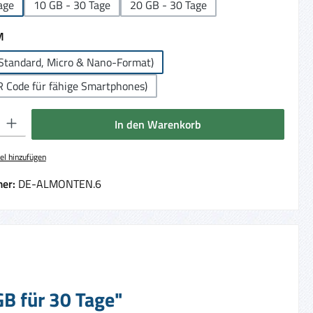
age
10 GB - 30 Tage
20 GB - 30 Tage
auswählen
M
Standard, Micro & Nano-Format)
R Code für fähige Smartphones)
 Gib den gewünschten Wert ein oder benutze die Schaltflächen um die Anzahl 
In den Warenkorb
el hinzufügen
er:
DE-ALMONTEN.6
GB für 30 Tage"