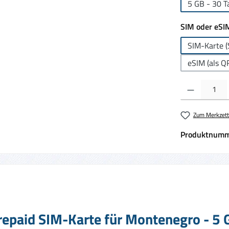
5 GB - 30 T
SIM oder eSI
SIM-Karte (
eSIM (als Q
Produkt Anzahl:
Zum Merkzett
Produktnumm
repaid SIM-Karte für Montenegro - 5 