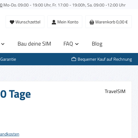
00
Mo-Do. 09:00 - 19:00 Uhr, Fr. 17:00 - 19:00h, Sa. 09:00 -12:00 Uhr
Wunschzettel
Mein Konto
Warenkorb
0,00 €
Bau deine SIM
FAQ
Blog
-Garantie
Bequemer Kauf auf Rechnung
30 Tage
TravelSIM
s:
rsandkosten