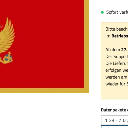
Sofort verf
Bitte beach
im
Betrieb
Ab dem
27.
Der Support
Die Lieferu
erfolgen we
werden am 1
wieder für S
Datenpakete 
1 GB - 7 Ta