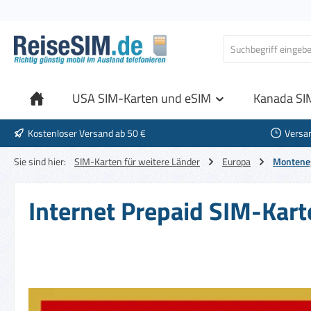
 Hauptinhalt springen
Zur Suche springen
Zur Hauptnavigation springen
USA SIM-Karten und eSIM
Kanada SI
Kostenloser Versand ab 50 €
Versa
Sie sind hier:
SIM-Karten für weitere Länder
Europa
Montene
Internet Prepaid SIM-Kart
Bildergalerie überspringen