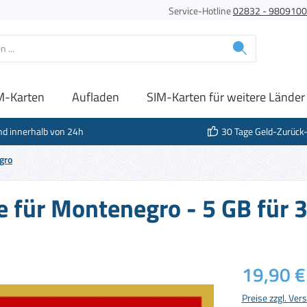
Service-Hotline
02832 - 980910
M-Karten
Aufladen
SIM-Karten für weitere Länder
nd innerhalb von 24h
30 Tage Geld-Zurück
gro
e für Montenegro - 5 GB für 
Regulärer Prei
19,90 €
Preise zzgl. Ve