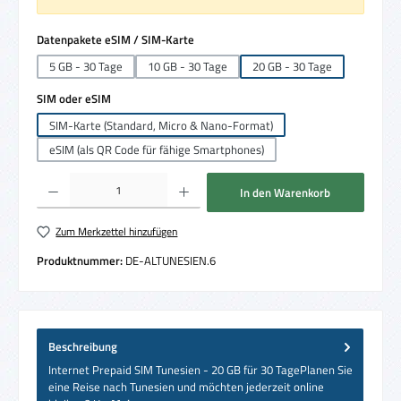
auswählen
Datenpakete eSIM / SIM-Karte
5 GB - 30 Tage
10 GB - 30 Tage
20 GB - 30 Tage
auswählen
SIM oder eSIM
SIM-Karte (Standard, Micro & Nano-Format)
eSIM (als QR Code für fähige Smartphones)
Produkt Anzahl: Gib den gewünschten Wert ein oder benutze die Schaltflächen um die 
In den Warenkorb
Zum Merkzettel hinzufügen
Produktnummer:
DE-ALTUNESIEN.6
Beschreibung
Internet Prepaid SIM Tunesien - 20 GB für 30 TagePlanen Sie
eine Reise nach Tunesien und möchten jederzeit online