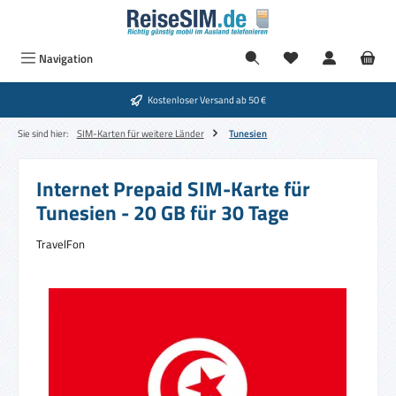
Zum Hauptinhalt springen
Navigation
Kostenloser Versand ab 50 €
Sie sind hier:
SIM-Karten für weitere Länder
Tunesien
Internet Prepaid SIM-Karte für
Tunesien - 20 GB für 30 Tage
TravelFon
Bildergalerie überspringen