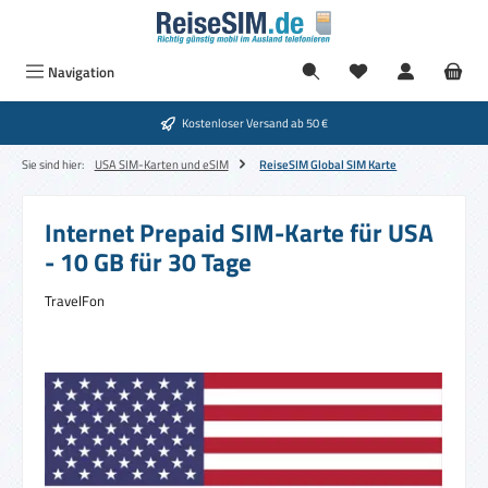
Zum Hauptinhalt springen
Navigation
Kostenloser Versand ab 50 €
Sie sind hier:
USA SIM-Karten und eSIM
ReiseSIM Global SIM Karte
Internet Prepaid SIM-Karte für USA
- 10 GB für 30 Tage
TravelFon
Bildergalerie überspringen