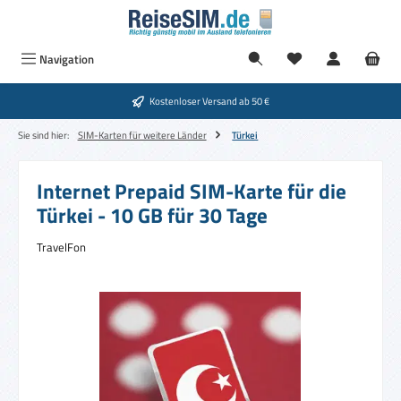
Zum Hauptinhalt springen
Navigation
Kostenloser Versand ab 50 €
Sie sind hier:
SIM-Karten für weitere Länder
Türkei
Internet Prepaid SIM-Karte für die
Türkei - 10 GB für 30 Tage
TravelFon
Bildergalerie überspringen