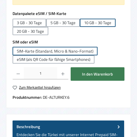
auswählen
Datenpakete eSIM / SIM-Karte
3 GB - 30 Tage
5 GB - 30 Tage
10 GB - 30 Tage
20 GB - 30 Tage
auswählen
SIM oder eSIM
SIM-Karte (Standard, Micro & Nano-Format)
eSIM (als QR Code für fähige Smartphones)
Produkt Anzahl: Gib den gewünschten Wert ein oder benutze die Schaltflächen um die 
In den Warenkorb
Zum Merkzettel hinzufügen
Produktnummer:
DE-ALTURKEY.6
Beschreibung
Entdecken Sie die Türkei mit unserer Internet Prepaid SIM-