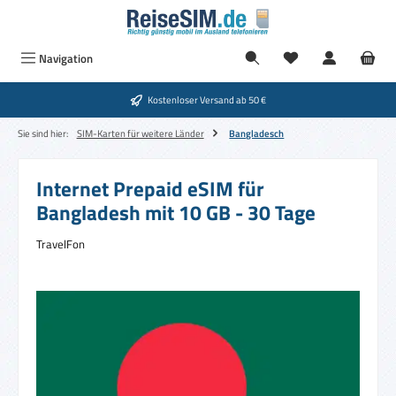
Zum Hauptinhalt springen
Navigation
Kostenloser Versand ab 50 €
Sie sind hier:
SIM-Karten für weitere Länder
Bangladesch
Internet Prepaid eSIM für
Bangladesh mit 10 GB - 30 Tage
TravelFon
Bildergalerie überspringen