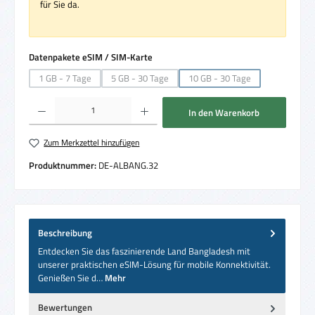
für Sie da.
auswählen
Datenpakete eSIM / SIM-Karte
1 GB - 7 Tage
5 GB - 30 Tage
10 GB - 30 Tage
(Diese Option ist zurzeit nicht verfügbar.)
(Diese Option ist zurzeit nicht verfügbar.)
(Diese Option ist zurzeit nicht
Produkt Anzahl: Gib den gewünschten Wert ein oder benutze die Schaltflächen um die 
In den Warenkorb
Zum Merkzettel hinzufügen
Produktnummer:
DE-ALBANG.32
Beschreibung
Entdecken Sie das faszinierende Land Bangladesh mit
unserer praktischen eSIM-Lösung für mobile Konnektivität.
Genießen Sie d…
Mehr
Bewertungen