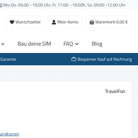
00
Mo-Do. 09:00 - 19:00 Uhr, Fr. 17:00 - 19:00h, Sa. 09:00 -12:00 Uhr
Wunschzettel
Mein Konto
Warenkorb
0,00 €
Bau deine SIM
FAQ
Blog
-Garantie
Bequemer Kauf auf Rechnung
TravelFon
s:
rsandkosten