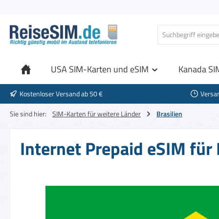
 Hauptinhalt springen
Zur Suche springen
Zur Hauptnavigation springen
USA SIM-Karten und eSIM
Kanada SI
Kostenloser Versand ab 50 €
Versa
Sie sind hier:
SIM-Karten für weitere Länder
Brasilien
Internet Prepaid eSIM für 
Bildergalerie überspringen