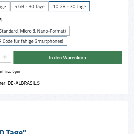
age
5 GB - 30 Tage
10 GB - 30 Tage
auswählen
M
Standard, Micro & Nano-Format)
R Code für fähige Smartphones)
 Gib den gewünschten Wert ein oder benutze die Schaltflächen um die Anzahl 
In den Warenkorb
el hinzufügen
er:
DE-ALBRASIL.5
30 Tage"