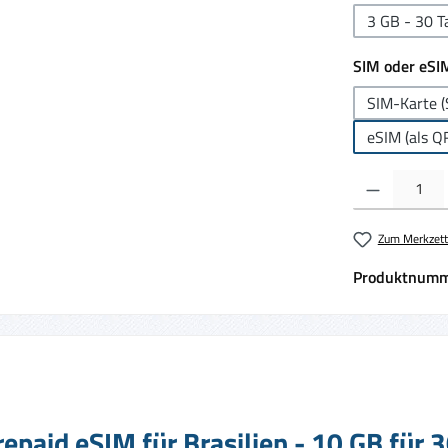
3 GB - 30 T
SIM oder eSI
SIM-Karte (
eSIM (als Q
Produkt Anzahl:
Zum Merkzett
Produktnumm
epaid eSIM für Brasilien - 10 GB für 