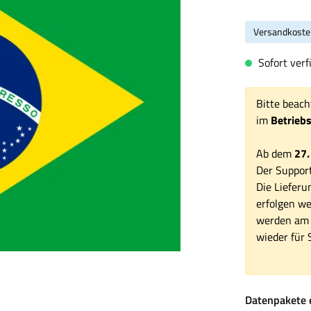
Versandkoste
Sofort verfü
Bitte beach
im
Betrieb
Ab dem
27.
Der Support
Die Lieferu
erfolgen we
werden am 1
wieder für S
Datenpakete 