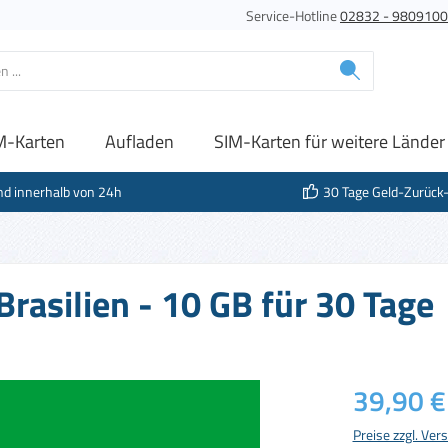
Service-Hotline
02832 - 980910
M-Karten
Aufladen
SIM-Karten für weitere Länder
nd innerhalb von 24h
30 Tage Geld-Zurück
Brasilien - 10 GB für 30 Tage
Regulärer Prei
39,90 €
Preise zzgl. Ve