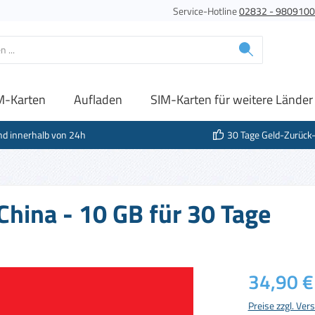
Service-Hotline
02832 - 980910
M-Karten
Aufladen
SIM-Karten für weitere Länder
nd innerhalb von 24h
30 Tage Geld-Zurück
China - 10 GB für 30 Tage
Regulärer Prei
34,90 €
Preise zzgl. Ve