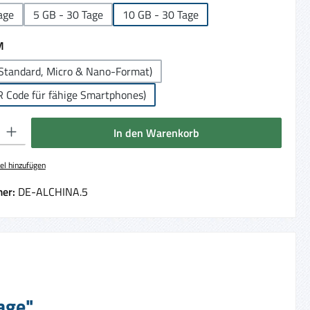
age
5 GB - 30 Tage
10 GB - 30 Tage
auswählen
M
Standard, Micro & Nano-Format)
R Code für fähige Smartphones)
 Gib den gewünschten Wert ein oder benutze die Schaltflächen um die Anzahl 
In den Warenkorb
el hinzufügen
er:
DE-ALCHINA.5
Tage"