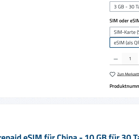
3 GB - 30 T
SIM oder eSI
SIM-Karte (
eSIM (als Q
Produkt Anzahl:
Zum Merkzett
Produktnumm
epaid eSIM für China - 10 GB für 30 