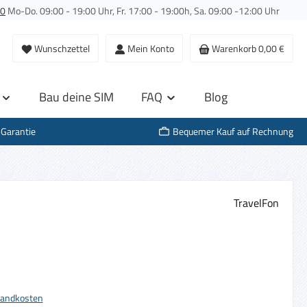
00
Mo-Do. 09:00 - 19:00 Uhr, Fr. 17:00 - 19:00h, Sa. 09:00 -12:00 Uhr
Wunschzettel
Mein Konto
Warenkorb
0,00 €
Bau deine SIM
FAQ
Blog
-Garantie
Bequemer Kauf auf Rechnung
TravelFon
s:
rsandkosten