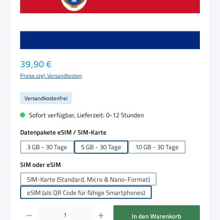
Regulärer Preis:
39,90 €
Preise zzgl. Versandkosten
Versandkostenfrei
Sofort verfügbar, Lieferzeit: 0-12 Stunden
auswählen
Datenpakete eSIM / SIM-Karte
3 GB - 30 Tage
5 GB - 30 Tage
10 GB - 30 Tage
auswählen
SIM oder eSIM
SIM-Karte (Standard, Micro & Nano-Format)
eSIM (als QR Code für fähige Smartphones)
Produkt Anzahl: Gib den gewünschten Wert ein oder benutze die Schaltflächen um die 
In den Warenkorb