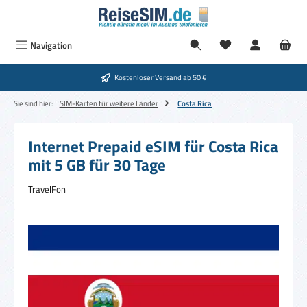
Zum Hauptinhalt springen
Navigation
Kostenloser Versand ab 50 €
Sie sind hier:
SIM-Karten für weitere Länder
Costa Rica
Internet Prepaid eSIM für Costa Rica
mit 5 GB für 30 Tage
TravelFon
Bildergalerie überspringen