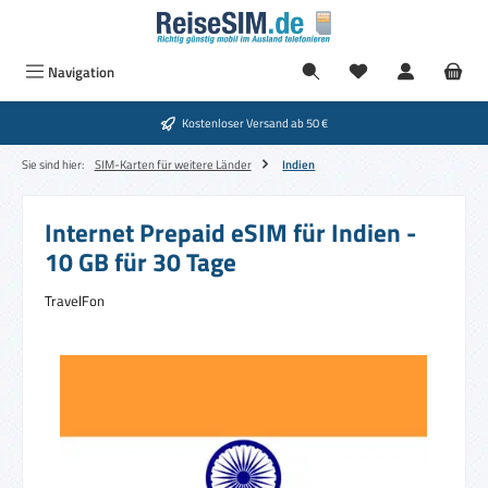
Zum Hauptinhalt springen
Navigation
Kostenloser Versand ab 50 €
Sie sind hier:
SIM-Karten für weitere Länder
Indien
Internet Prepaid eSIM für Indien -
10 GB für 30 Tage
TravelFon
Bildergalerie überspringen