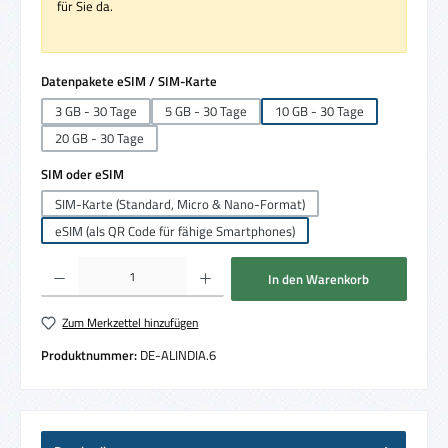
für Sie da.
auswählen
Datenpakete eSIM / SIM-Karte
3 GB - 30 Tage
5 GB - 30 Tage
10 GB - 30 Tage
20 GB - 30 Tage
auswählen
SIM oder eSIM
SIM-Karte (Standard, Micro & Nano-Format)
eSIM (als QR Code für fähige Smartphones)
Produkt Anzahl: Gib den gewünschten Wert ein oder benutze die Schaltflächen um die 
In den Warenkorb
Zum Merkzettel hinzufügen
Produktnummer:
DE-ALINDIA.6