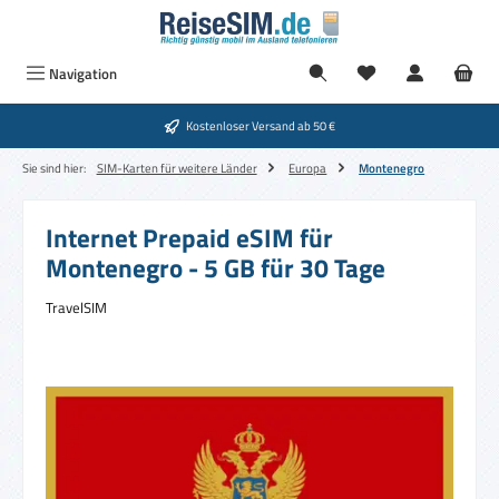
Zum Hauptinhalt springen
Navigation
Kostenloser Versand ab 50 €
Sie sind hier:
SIM-Karten für weitere Länder
Europa
Montenegro
Internet Prepaid eSIM für
Montenegro - 5 GB für 30 Tage
TravelSIM
Bildergalerie überspringen