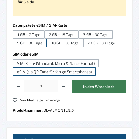
für Sie da.
auswählen
Datenpakete eSIM / SIM-Karte
1 GB - 7 Tage
2 GB - 15 Tage
3 GB - 30 Tage
5 GB - 30 Tage
10 GB - 30 Tage
20 GB - 30 Tage
auswählen
SIM oder eSIM
SIM-Karte (Standard, Micro & Nano-Format)
eSIM (als QR Code für fähige Smartphones)
Produkt Anzahl: Gib den gewünschten Wert ein oder benutze die Schaltflächen um die 
In den Warenkorb
Zum Merkzettel hinzufügen
Produktnummer:
DE-ALMONTEN.5