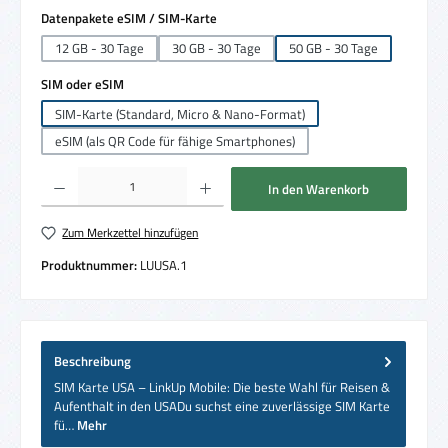
auswählen
Datenpakete eSIM / SIM-Karte
12 GB - 30 Tage
30 GB - 30 Tage
50 GB - 30 Tage
auswählen
SIM oder eSIM
SIM-Karte (Standard, Micro & Nano-Format)
eSIM (als QR Code für fähige Smartphones)
Produkt Anzahl: Gib den gewünschten Wert ein oder benutze die Schaltflächen um die 
In den Warenkorb
Zum Merkzettel hinzufügen
Produktnummer:
LUUSA.1
Beschreibung
SIM Karte USA – LinkUp Mobile: Die beste Wahl für Reisen &
Aufenthalt in den USADu suchst eine zuverlässige SIM Karte
fü…
Mehr