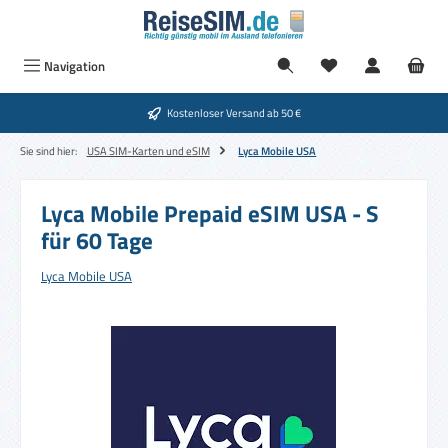
Zum Hauptinhalt springen
Navigation
Kostenloser Versand ab 50 €
Sie sind hier:
USA SIM-Karten und eSIM
Lyca Mobile USA
Lyca Mobile Prepaid eSIM USA - S
für 60 Tage
Lyca Mobile USA
Bildergalerie überspringen