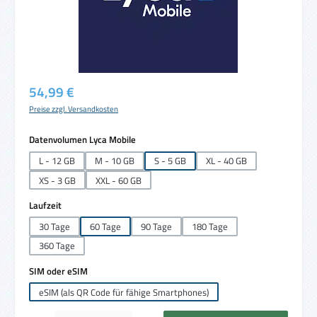
Regulärer Preis:
54,99 €
Preise zzgl. Versandkosten
auswählen
Datenvolumen Lyca Mobile
L - 12 GB
M - 10 GB
S - 5 GB
XL - 40 GB
XS - 3 GB
XXL - 60 GB
auswählen
Laufzeit
30 Tage
60 Tage
90 Tage
180 Tage
360 Tage
auswählen
SIM oder eSIM
eSIM (als QR Code für fähige Smartphones)
Produkt Anzahl: Gib den gewünschten Wert ein oder benutze die Schaltflächen um die 