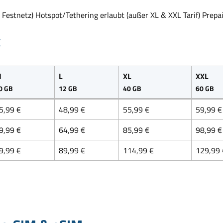
Festnetz) Hotspot/Tethering erlaubt (außer XL & XXL Tarif) Prepa
k
M
L
XL
XXL
0 GB
12 GB
40 GB
60 GB
5,99 €
48,99 €
55,99 €
59,99 €
9,99 €
64,99 €
85,99 €
98,99 €
9,99 €
89,99 €
114,99 €
129,99 