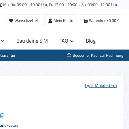
00
Mo-Do. 09:00 - 19:00 Uhr, Fr. 17:00 - 19:00h, Sa. 09:00 -12:00 Uhr
Wunschzettel
Mein Konto
Warenkorb
0,00 €
Bau deine SIM
FAQ
Blog
-Garantie
Bequemer Kauf auf Rechnung
Lyca Mobile USA
s:
€
rsandkosten