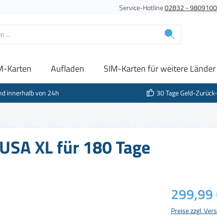
Service-Hotline
02832 - 980910
M-Karten
Aufladen
SIM-Karten für weitere Länder
nd innerhalb von 24h
30 Tage Geld-Zurück
 USA XL für 180 Tage
Regulärer Prei
299,99 
Preise zzgl. Ve