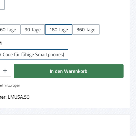
B
ählen
60 Tage
90 Tage
180 Tage
360 Tage
auswählen
M
R Code für fähige Smartphones)
 Gib den gewünschten Wert ein oder benutze die Schaltflächen um die Anzahl 
In den Warenkorb
el hinzufügen
er:
LMUSA.50