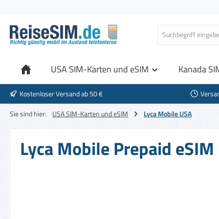
 Hauptinhalt springen
Zur Suche springen
Zur Hauptnavigation springen
USA SIM-Karten und eSIM
Kanada SI
Kostenloser Versand ab 50 €
Versa
Sie sind hier:
USA SIM-Karten und eSIM
Lyca Mobile USA
Lyca Mobile Prepaid eSIM
Bildergalerie überspringen