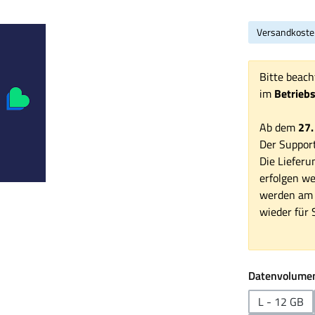
Versandkoste
Bitte beach
im
Betrieb
Ab dem
27.
Der Support
Die Lieferu
erfolgen we
werden am 1
wieder für S
Datenvolumen
L - 12 GB