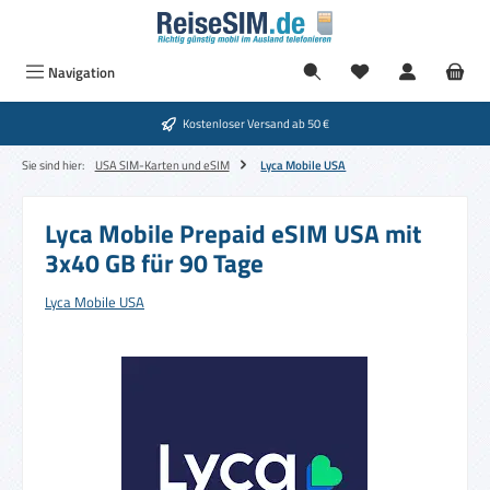
Zum Hauptinhalt springen
Navigation
Kostenloser Versand ab 50 €
Sie sind hier:
USA SIM-Karten und eSIM
Lyca Mobile USA
Lyca Mobile Prepaid eSIM USA mit
3x40 GB für 90 Tage
Lyca Mobile USA
Bildergalerie überspringen