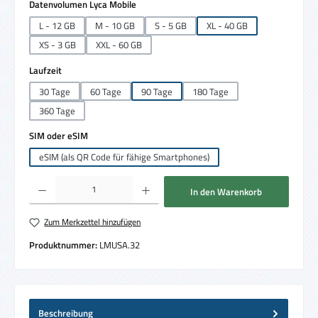
auswählen
Datenvolumen Lyca Mobile
L - 12 GB
M - 10 GB
S - 5 GB
XL - 40 GB
XS - 3 GB
XXL - 60 GB
auswählen
Laufzeit
30 Tage
60 Tage
90 Tage
180 Tage
360 Tage
auswählen
SIM oder eSIM
eSIM (als QR Code für fähige Smartphones)
Produkt Anzahl: Gib den gewünschten Wert ein oder benutze die Schaltflächen um die 
In den Warenkorb
Zum Merkzettel hinzufügen
Produktnummer:
LMUSA.32
Beschreibung