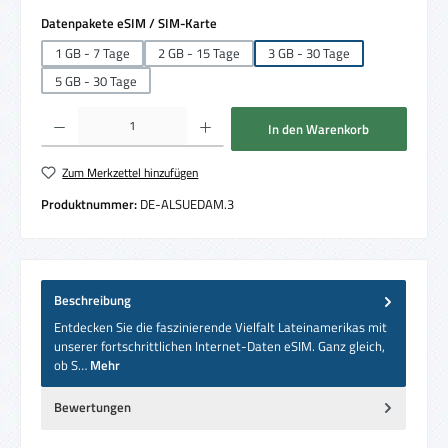
auswählen
Datenpakete eSIM / SIM-Karte
1 GB - 7 Tage
2 GB - 15 Tage
3 GB - 30 Tage
5 GB - 30 Tage
Produkt Anzahl: Gib den gewünschten Wert ein oder benutze die Schaltflächen um die 
In den Warenkorb
Zum Merkzettel hinzufügen
Produktnummer:
DE-ALSUEDAM.3
Beschreibung
Entdecken Sie die faszinierende Vielfalt Lateinamerikas mit
unserer fortschrittlichen Internet-Daten eSIM. Ganz gleich,
ob S…
Mehr
Bewertungen