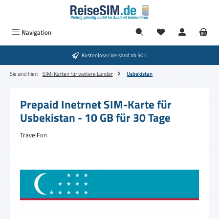
Zum Hauptinhalt springen
Navigation
Kostenloser Versand ab 50 €
Sie sind hier:
SIM-Karten für weitere Länder
Usbekistan
Prepaid Inetrnet SIM-Karte für
Usbekistan - 10 GB für 30 Tage
TravelFon
Bildergalerie überspringen