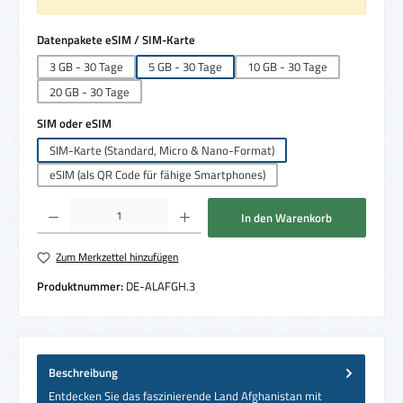
auswählen
Datenpakete eSIM / SIM-Karte
3 GB - 30 Tage
5 GB - 30 Tage
10 GB - 30 Tage
20 GB - 30 Tage
auswählen
SIM oder eSIM
SIM-Karte (Standard, Micro & Nano-Format)
eSIM (als QR Code für fähige Smartphones)
Produkt Anzahl: Gib den gewünschten Wert ein oder benutze die Schaltflächen um die 
In den Warenkorb
Zum Merkzettel hinzufügen
Produktnummer:
DE-ALAFGH.3
Beschreibung
Entdecken Sie das faszinierende Land Afghanistan mit