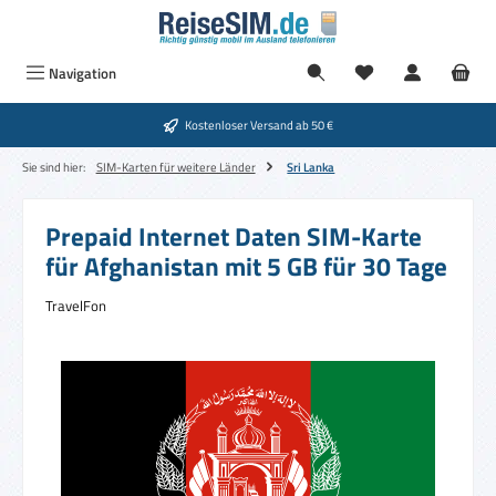
Zum Hauptinhalt springen
Navigation
Kostenloser Versand ab 50 €
Sie sind hier:
SIM-Karten für weitere Länder
Sri Lanka
Prepaid Internet Daten SIM-Karte
für Afghanistan mit 5 GB für 30 Tage
TravelFon
Bildergalerie überspringen