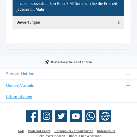
unserer spezialisierten ReiseSIM! Genießen Sie die Freiheit,
jederzeit…
Mehr
Bewertungen
Kostenloser Versand ab 50 €
Service-Hotline
Unsere Vorteile
Informationen
Facebook
Instagram
Twitter
YouTube
WhatsApp
Website
AGB
Widerrufsrecht
Versand- & Zahlungsarten
Datenschutz
Rückruf vereinbaren
Kontakt per Whatsapp