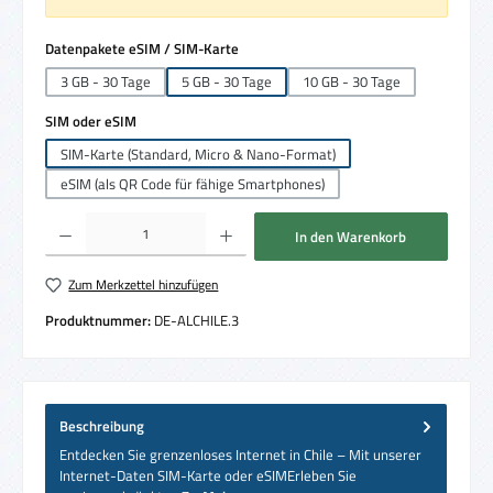
auswählen
Datenpakete eSIM / SIM-Karte
3 GB - 30 Tage
5 GB - 30 Tage
10 GB - 30 Tage
auswählen
SIM oder eSIM
SIM-Karte (Standard, Micro & Nano-Format)
eSIM (als QR Code für fähige Smartphones)
Produkt Anzahl: Gib den gewünschten Wert ein oder benutze die Schaltflächen um die 
In den Warenkorb
Zum Merkzettel hinzufügen
Produktnummer:
DE-ALCHILE.3
Beschreibung
Entdecken Sie grenzenloses Internet in Chile – Mit unserer
Internet-Daten SIM-Karte oder eSIMErleben Sie