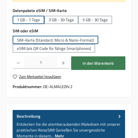
auswählen
Datenpakete eSIM / SIM-Karte
1 GB - 7 Tage
3 GB - 30 Tage
5 GB - 30 Tage
auswählen
SIM oder eSIM
SIM-Karte (Standard, Micro & Nano-Format)
eSIM (als QR Code für fähige Smartphones)
Produkt Anzahl: Gib den gewünschten Wert ein oder benutze die Schaltflächen um die 
In den Warenkorb
Zum Merkzettel hinzufügen
Produktnummer:
DE-ALMALEDIV.2
Beschreibung
Entdecken Sie die atemberaubenden Malediven mit unserer
praktischen ReiseSIM! Genießen Sie unvergessliche
Momente in diesem…
Mehr