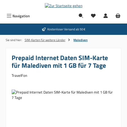
Zum Hauptinhalt springen
Navigation
Kostenloser Versand ab 50 €
Sie sind hier:
SIM-Karten für weitere Länder
Malediven
Prepaid Internet Daten SIM-Karte
für Malediven mit 1 GB für 7 Tage
TravelFon
Bildergalerie überspringen