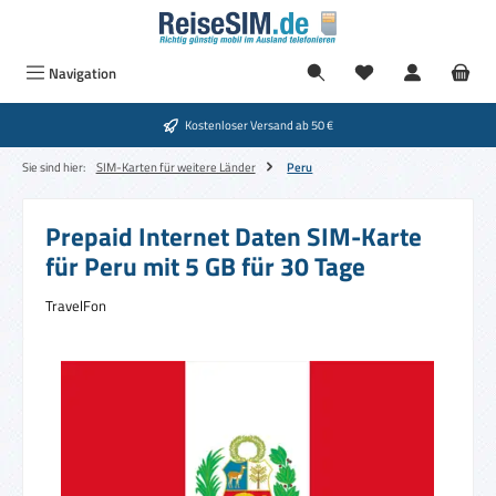
Zum Hauptinhalt springen
Navigation
Kostenloser Versand ab 50 €
Sie sind hier:
SIM-Karten für weitere Länder
Peru
Prepaid Internet Daten SIM-Karte
für Peru mit 5 GB für 30 Tage
TravelFon
Bildergalerie überspringen