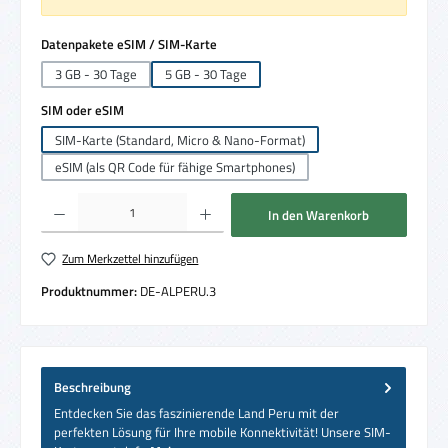
auswählen
Datenpakete eSIM / SIM-Karte
3 GB - 30 Tage
5 GB - 30 Tage
auswählen
SIM oder eSIM
SIM-Karte (Standard, Micro & Nano-Format)
eSIM (als QR Code für fähige Smartphones)
Produkt Anzahl: Gib den gewünschten Wert ein oder benutze die Schaltflächen um die 
In den Warenkorb
Zum Merkzettel hinzufügen
Produktnummer:
DE-ALPERU.3
Beschreibung
Entdecken Sie das faszinierende Land Peru mit der
perfekten Lösung für Ihre mobile Konnektivität! Unsere SIM-