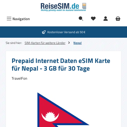
Zum Hauptinhalt springen
Navigation
Kostenloser Versand ab 50 €
Sie sind hier:
SIM-Karten für weitere Länder
Nepal
Prepaid Internet Daten eSIM Karte
für Nepal - 3 GB für 30 Tage
TravelFon
Bildergalerie überspringen