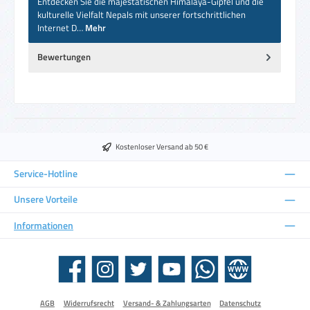
Entdecken Sie die majestätischen Himalaya-Gipfel und die
kulturelle Vielfalt Nepals mit unserer fortschrittlichen
Internet D…
Mehr
Bewertungen
Kostenloser Versand ab 50 €
Service-Hotline
Unsere Vorteile
Informationen
Facebook
Instagram
Twitter
YouTube
WhatsApp
Website
AGB
Widerrufsrecht
Versand- & Zahlungsarten
Datenschutz