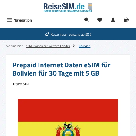
Zum Hauptinhalt springen
Navigation
Kostenloser Versand ab 50 €
Sie sind hier:
SIM-Karten für weitere Länder
Bolivien
Prepaid Internet Daten eSIM für
Bolivien für 30 Tage mit 5 GB
TravelSIM
Bildergalerie überspringen