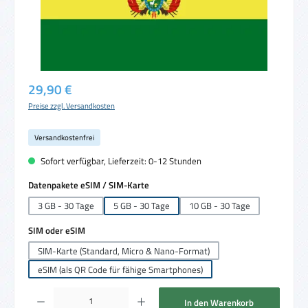
Regulärer Preis:
29,90 €
Preise zzgl. Versandkosten
Versandkostenfrei
Sofort verfügbar, Lieferzeit: 0-12 Stunden
auswählen
Datenpakete eSIM / SIM-Karte
3 GB - 30 Tage
5 GB - 30 Tage
10 GB - 30 Tage
auswählen
SIM oder eSIM
SIM-Karte (Standard, Micro & Nano-Format)
eSIM (als QR Code für fähige Smartphones)
Produkt Anzahl: Gib den gewünschten Wert ein oder benutze die Schaltflächen um die 
In den Warenkorb