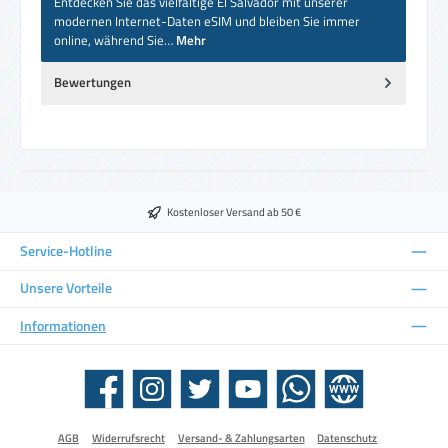
Entdecken Sie das vielfältige El Salvador mit unserer
modernen Internet-Daten eSIM und bleiben Sie immer
online, während Sie…
Mehr
Bewertungen
Kostenloser Versand ab 50 €
Service-Hotline
Unsere Vorteile
Informationen
Facebook
Instagram
Twitter
YouTube
WhatsApp
Website
AGB
Widerrufsrecht
Versand- & Zahlungsarten
Datenschutz