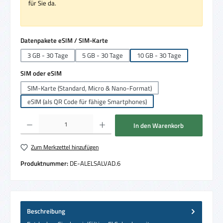
für Sie da.
auswählen
Datenpakete eSIM / SIM-Karte
3 GB - 30 Tage
5 GB - 30 Tage
10 GB - 30 Tage
auswählen
SIM oder eSIM
SIM-Karte (Standard, Micro & Nano-Format)
eSIM (als QR Code für fähige Smartphones)
Produkt Anzahl: Gib den gewünschten Wert ein oder benutze die Schaltflächen um die 
In den Warenkorb
Zum Merkzettel hinzufügen
Produktnummer:
DE-ALELSALVAD.6
Beschreibung