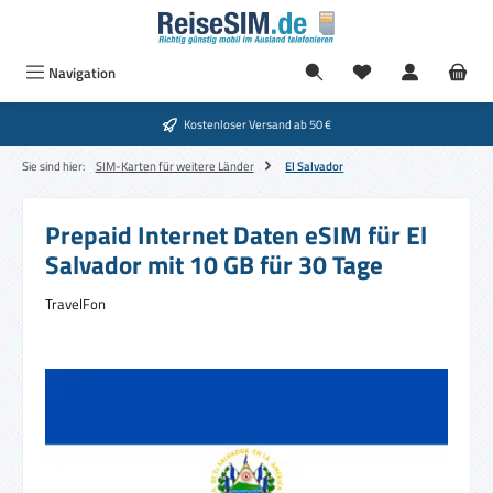
Zum Hauptinhalt springen
Navigation
Kostenloser Versand ab 50 €
Sie sind hier:
SIM-Karten für weitere Länder
El Salvador
Prepaid Internet Daten eSIM für El
Salvador mit 10 GB für 30 Tage
TravelFon
Bildergalerie überspringen