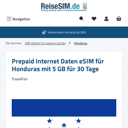
Zum Hauptinhalt springen
Navigation
Kostenloser Versand ab 50 €
Sie sind hier:
SIM-Karten für weitere Länder
Honduras
Prepaid Internet Daten eSIM für
Honduras mit 5 GB für 30 Tage
TravelFon
Bildergalerie überspringen