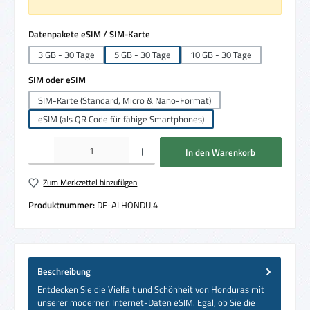
auswählen
Datenpakete eSIM / SIM-Karte
3 GB - 30 Tage
5 GB - 30 Tage
10 GB - 30 Tage
auswählen
SIM oder eSIM
SIM-Karte (Standard, Micro & Nano-Format)
eSIM (als QR Code für fähige Smartphones)
Produkt Anzahl: Gib den gewünschten Wert ein oder benutze die Schaltflächen um die 
In den Warenkorb
Zum Merkzettel hinzufügen
Produktnummer:
DE-ALHONDU.4
Beschreibung
Entdecken Sie die Vielfalt und Schönheit von Honduras mit
unserer modernen Internet-Daten eSIM. Egal, ob Sie die