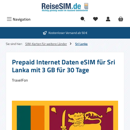
Zum Hauptinhalt springen
Navigation
Kostenloser Versand ab 50 €
Sie sind hier:
SIM-Karten für weitere Länder
Sri Lanka
Prepaid Internet Daten eSIM für Sri
Lanka mit 3 GB für 30 Tage
TravelFon
Bildergalerie überspringen