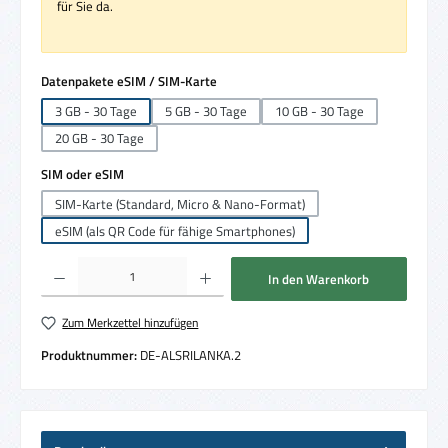
für Sie da.
auswählen
Datenpakete eSIM / SIM-Karte
3 GB - 30 Tage
5 GB - 30 Tage
10 GB - 30 Tage
20 GB - 30 Tage
auswählen
SIM oder eSIM
SIM-Karte (Standard, Micro & Nano-Format)
eSIM (als QR Code für fähige Smartphones)
Produkt Anzahl: Gib den gewünschten Wert ein oder benutze die Schaltflächen um die 
In den Warenkorb
Zum Merkzettel hinzufügen
Produktnummer:
DE-ALSRILANKA.2