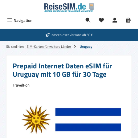
Zum Hauptinhalt springen
Navigation
Kostenloser Versand ab 50 €
Sie sind hier:
SIM-Karten für weitere Länder
Uruguay
Prepaid Internet Daten eSIM für
Uruguay mit 10 GB für 30 Tage
TravelFon
Bildergalerie überspringen