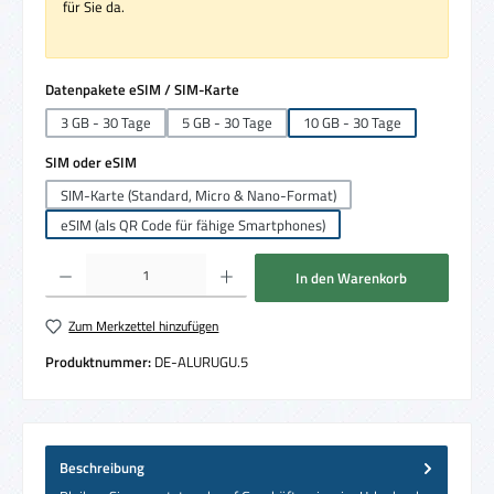
für Sie da.
auswählen
Datenpakete eSIM / SIM-Karte
3 GB - 30 Tage
5 GB - 30 Tage
10 GB - 30 Tage
auswählen
SIM oder eSIM
SIM-Karte (Standard, Micro & Nano-Format)
eSIM (als QR Code für fähige Smartphones)
Produkt Anzahl: Gib den gewünschten Wert ein oder benutze die Schaltflächen um die 
In den Warenkorb
Zum Merkzettel hinzufügen
Produktnummer:
DE-ALURUGU.5
Beschreibung