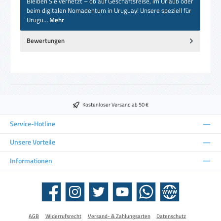
Bleiben Sie vernetzt – ob auf Geschäftsreise, im Urlaub oder
beim digitalen Nomadentum in Uruguay! Unsere speziell für
Urugu…
Mehr
Bewertungen
Kostenloser Versand ab 50 €
Service-Hotline
Unsere Vorteile
Informationen
Facebook
Instagram
Twitter
YouTube
WhatsApp
Website
AGB
Widerrufsrecht
Versand- & Zahlungsarten
Datenschutz