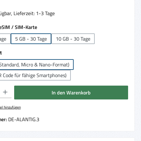
gbar, Lieferzeit: 1-3 Tage
auswählen
eSIM / SIM-Karte
age
5 GB - 30 Tage
10 GB - 30 Tage
auswählen
M
Standard, Micro & Nano-Format)
R Code für fähige Smartphones)
 Gib den gewünschten Wert ein oder benutze die Schaltflächen um die Anzahl 
In den Warenkorb
el hinzufügen
er:
DE-ALANTIG.3