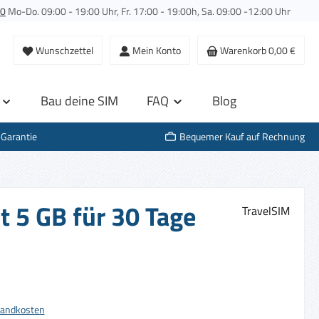
00
Mo-Do. 09:00 - 19:00 Uhr, Fr. 17:00 - 19:00h, Sa. 09:00 -12:00 Uhr
Wunschzettel
Mein Konto
Warenkorb
0,00 €
Bau deine SIM
FAQ
Blog
-Garantie
Bequemer Kauf auf Rechnung
t 5 GB für 30 Tage
TravelSIM
s:
rsandkosten