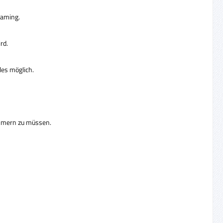
eaming.
rd.
les möglich.
ümmern zu müssen.