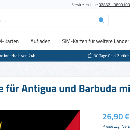
Service-Hotline
02832 - 980910
M-Karten
Aufladen
SIM-Karten für weitere Länder
nd innerhalb von 24h
30 Tage Geld-Zurück
e für Antigua und Barbuda mi
Regulärer Prei
26,90 €
Preise zzgl. Ve