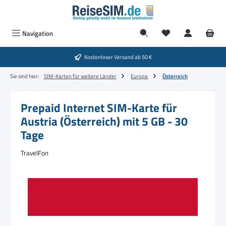
Zum Hauptinhalt springen
Navigation
Kostenloser Versand ab 50 €
Sie sind hier:
SIM-Karten für weitere Länder
Europa
Österreich
Prepaid Internet SIM-Karte für
Austria (Österreich) mit 5 GB - 30
Tage
TravelFon
Bildergalerie überspringen