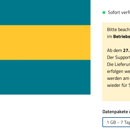
Sofort verfü
Bitte beach
im
Betrieb
Ab dem
27.
Der Support
Die Lieferu
erfolgen we
werden am 1
wieder für S
Datenpakete 
1 GB - 7 Ta