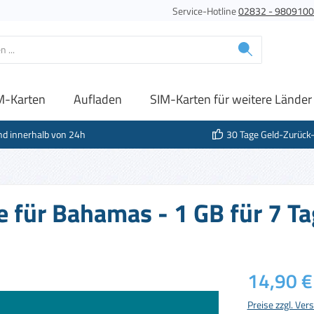
Service-Hotline
02832 - 980910
M-Karten
Aufladen
SIM-Karten für weitere Länder
nd innerhalb von 24h
30 Tage Geld-Zurück
e für Bahamas - 1 GB für 7 T
Regulärer Prei
14,90 €
Preise zzgl. Ve