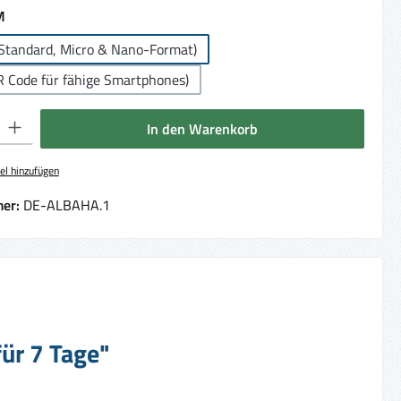
auswählen
M
Standard, Micro & Nano-Format)
R Code für fähige Smartphones)
 Gib den gewünschten Wert ein oder benutze die Schaltflächen um die Anzahl 
In den Warenkorb
el hinzufügen
er:
DE-ALBAHA.1
ür 7 Tage"