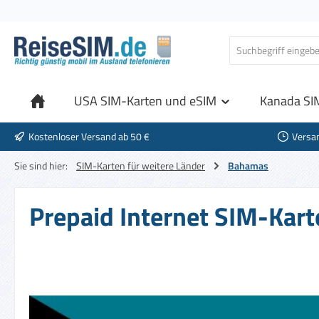
 Hauptinhalt springen
Zur Suche springen
Zur Hauptnavigation springen
USA SIM-Karten und eSIM
Kanada SI
Kostenloser Versand ab 50 €
Versa
Sie sind hier:
SIM-Karten für weitere Länder
Bahamas
Prepaid Internet SIM-Kart
Bildergalerie überspringen