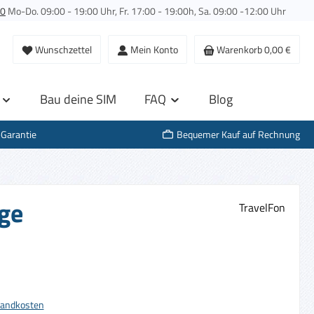
00
Mo-Do. 09:00 - 19:00 Uhr, Fr. 17:00 - 19:00h, Sa. 09:00 -12:00 Uhr
Wunschzettel
Mein Konto
Warenkorb
0,00 €
Bau deine SIM
FAQ
Blog
-Garantie
Bequemer Kauf auf Rechnung
age
TravelFon
s:
rsandkosten