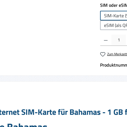
SIM oder eSI
SIM-Karte (
eSIM (als Q
Produkt Anzahl:
Zum Merkzett
Produktnumm
ternet SIM-Karte für Bahamas - 1 GB f
ie Bahamas