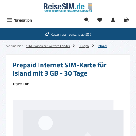
Zum Hauptinhalt springen
Navigation
Kostenloser Versand ab 50 €
Sie sind hier:
SIM-Karten für weitere Länder
Europa
Island
Prepaid Internet SIM-Karte für
Island mit 3 GB - 30 Tage
TravelFon
Bildergalerie überspringen