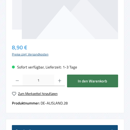
Regulärer Preis:
8,90 €
Preise zzgl. Versandkosten
Sofort verfügbar, Lieferzeit: 1-3 Tage
Produkt Anzahl: Gib den gewünschten Wert ein oder benutze die Schaltflächen um die 
In den Warenkorb
Zum Merkzettel hinzufügen
Produktnummer:
DE-ALISLAND.28