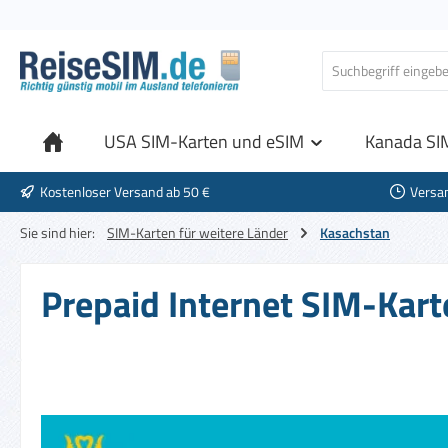
 Hauptinhalt springen
Zur Suche springen
Zur Hauptnavigation springen
USA SIM-Karten und eSIM
Kanada SI
Kostenloser Versand ab 50 €
Versa
Sie sind hier:
SIM-Karten für weitere Länder
Kasachstan
Prepaid Internet SIM-Kart
Bildergalerie überspringen