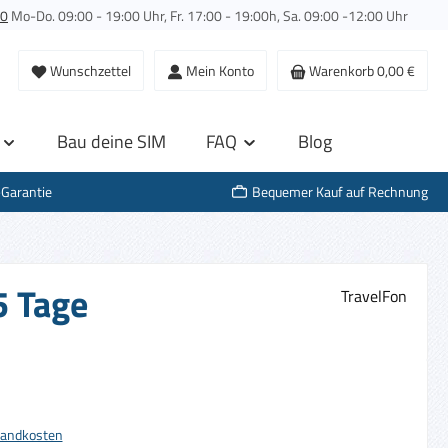
00
Mo-Do. 09:00 - 19:00 Uhr, Fr. 17:00 - 19:00h, Sa. 09:00 -12:00 Uhr
Wunschzettel
Mein Konto
Warenkorb
0,00 €
Bau deine SIM
FAQ
Blog
-Garantie
Bequemer Kauf auf Rechnung
5 Tage
TravelFon
s:
rsandkosten