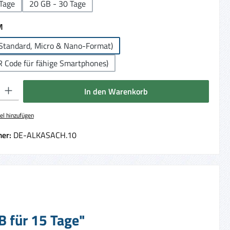
Tage
20 GB - 30 Tage
auswählen
M
Standard, Micro & Nano-Format)
R Code für fähige Smartphones)
 Gib den gewünschten Wert ein oder benutze die Schaltflächen um die Anzahl 
In den Warenkorb
el hinzufügen
er:
DE-ALKASACH.10
B für 15 Tage"