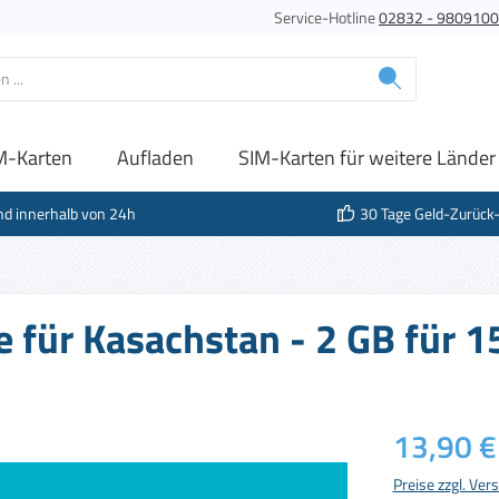
Service-Hotline
02832 - 980910
M-Karten
Aufladen
SIM-Karten für weitere Länder
nd innerhalb von 24h
30 Tage Geld-Zurück
e für Kasachstan - 2 GB für 1
Regulärer Prei
13,90 €
Preise zzgl. Ve