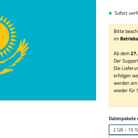
Sofort verfü
Bitte beach
im
Betrieb
Ab dem
27.
Der Support
Die Lieferu
erfolgen we
werden am 1
wieder für S
Datenpakete 
2 GB - 15 T