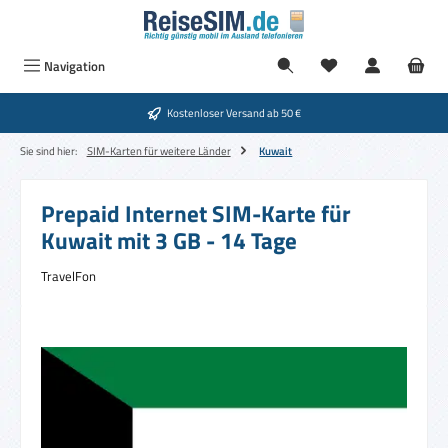
Zum Hauptinhalt springen
Navigation
Kostenloser Versand ab 50 €
Sie sind hier:
SIM-Karten für weitere Länder
Kuwait
Prepaid Internet SIM-Karte für
Kuwait mit 3 GB - 14 Tage
TravelFon
Bildergalerie überspringen