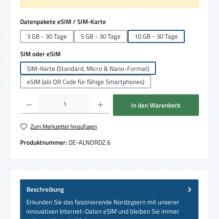
auswählen
Datenpakete eSIM / SIM-Karte
3 GB - 30 Tage
5 GB - 30 Tage
10 GB - 30 Tage
auswählen
SIM oder eSIM
SIM-Karte (Standard, Micro & Nano-Format)
eSIM (als QR Code für fähige Smartphones)
Produkt Anzahl: Gib den gewünschten Wert ein oder benutze die Schaltflächen um die 
In den Warenkorb
Zum Merkzettel hinzufügen
Produktnummer:
DE-ALNORDZ.6
Beschreibung
Erkunden Sie das faszinierende Nordzypern mit unserer
innovativen Internet-Daten eSIM und bleiben Sie immer