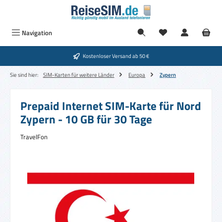
Zum Hauptinhalt springen
Navigation
Kostenloser Versand ab 50 €
Sie sind hier:
SIM-Karten für weitere Länder
Europa
Zypern
Prepaid Internet SIM-Karte für Nord
Zypern - 10 GB für 30 Tage
TravelFon
Bildergalerie überspringen