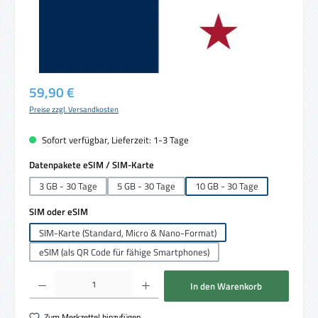
Regulärer Preis:
59,90 €
Preise zzgl. Versandkosten
Sofort verfügbar, Lieferzeit: 1-3 Tage
auswählen
Datenpakete eSIM / SIM-Karte
3 GB - 30 Tage
5 GB - 30 Tage
10 GB - 30 Tage
auswählen
SIM oder eSIM
SIM-Karte (Standard, Micro & Nano-Format)
eSIM (als QR Code für fähige Smartphones)
Produkt Anzahl: Gib den gewünschten Wert ein oder benutze die Schaltflächen um die 
In den Warenkorb
Zum Merkzettel hinzufügen