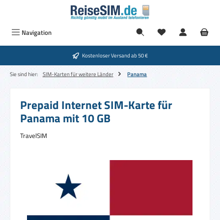
Zum Hauptinhalt springen
Navigation
Kostenloser Versand ab 50 €
Sie sind hier:
SIM-Karten für weitere Länder
Panama
Prepaid Internet SIM-Karte für
Panama mit 10 GB
TravelSIM
Bildergalerie überspringen