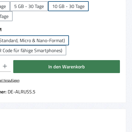
age
5 GB - 30 Tage
10 GB - 30 Tage
Tage
auswählen
M
Standard, Micro & Nano-Format)
R Code für fähige Smartphones)
 Gib den gewünschten Wert ein oder benutze die Schaltflächen um die Anzahl 
In den Warenkorb
el hinzufügen
er:
DE-ALRUSS.5