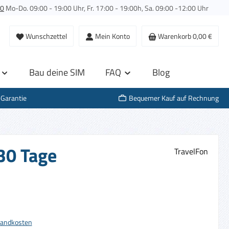
00
Mo-Do. 09:00 - 19:00 Uhr, Fr. 17:00 - 19:00h, Sa. 09:00 -12:00 Uhr
Wunschzettel
Mein Konto
Warenkorb
0,00 €
Bau deine SIM
FAQ
Blog
-Garantie
Bequemer Kauf auf Rechnung
 30 Tage
TravelFon
s:
rsandkosten