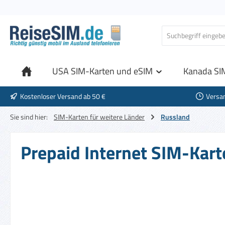
 Hauptinhalt springen
Zur Suche springen
Zur Hauptnavigation springen
USA SIM-Karten und eSIM
Kanada SI
Kostenloser Versand ab 50 €
Versa
Sie sind hier:
SIM-Karten für weitere Länder
Russland
Prepaid Internet SIM-Kart
Bildergalerie überspringen