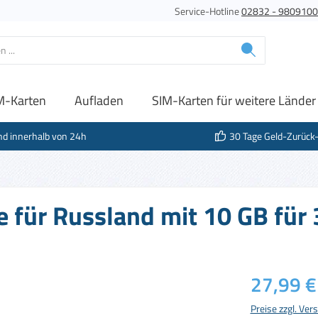
Service-Hotline
02832 - 980910
M-Karten
Aufladen
SIM-Karten für weitere Länder
nd innerhalb von 24h
30 Tage Geld-Zurück
e für Russland mit 10 GB für
Regulärer Prei
27,99 €
Preise zzgl. Ve