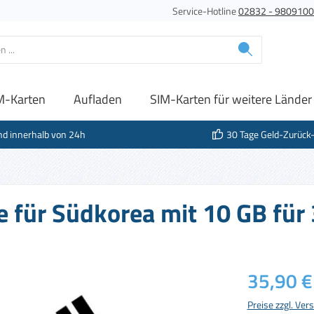
Service-Hotline
02832 - 980910
M-Karten
Aufladen
SIM-Karten für weitere Länder
nd innerhalb von 24h
30 Tage Geld-Zurück
e für Südkorea mit 10 GB für
Regulärer Prei
35,90 €
Preise zzgl. Ve