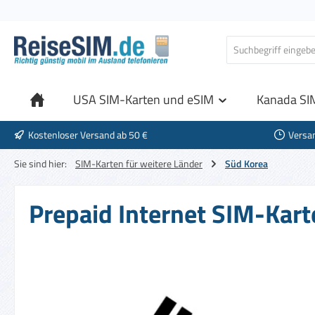
 Hauptinhalt springen
Zur Suche springen
Zur Hauptnavigation springen
USA SIM-Karten und eSIM
Kanada SI
Kostenloser Versand ab 50 €
Versa
Sie sind hier:
SIM-Karten für weitere Länder
Süd Korea
Prepaid Internet SIM-Kart
Bildergalerie überspringen