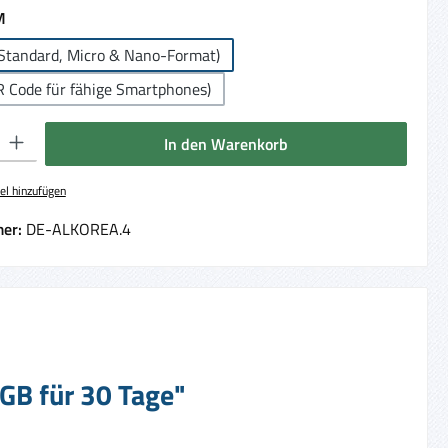
auswählen
M
Standard, Micro & Nano-Format)
R Code für fähige Smartphones)
 Gib den gewünschten Wert ein oder benutze die Schaltflächen um die Anzahl 
In den Warenkorb
el hinzufügen
er:
DE-ALKOREA.4
 GB für 30 Tage"