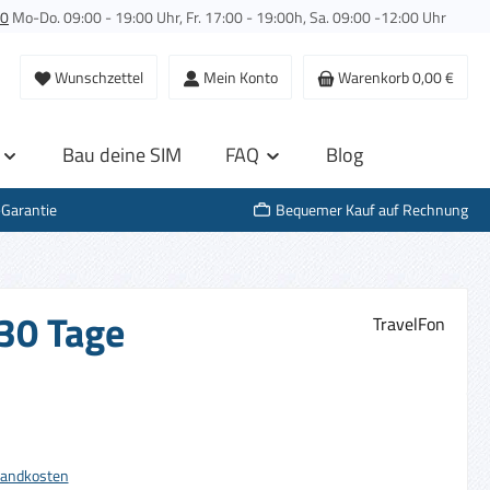
00
Mo-Do. 09:00 - 19:00 Uhr, Fr. 17:00 - 19:00h, Sa. 09:00 -12:00 Uhr
Wunschzettel
Mein Konto
Warenkorb
0,00 €
Bau deine SIM
FAQ
Blog
-Garantie
Bequemer Kauf auf Rechnung
 30 Tage
TravelFon
s:
rsandkosten