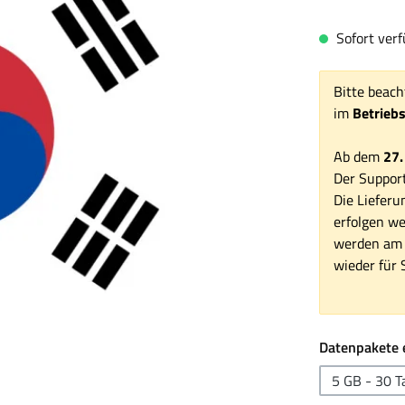
Sofort verfü
Bitte beach
im
Betrieb
Ab dem
27.
Der Support
Die Lieferu
erfolgen we
werden am 1
wieder für S
Datenpakete 
5 GB - 30 T