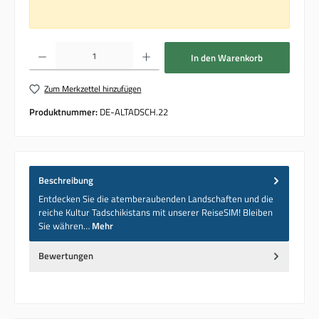
Produkt Anzahl: Gib den gewünschten Wert ein oder benutze die Schaltflächen um die 
In den Warenkorb
Zum Merkzettel hinzufügen
Produktnummer:
DE-ALTADSCH.22
Beschreibung
Entdecken Sie die atemberaubenden Landschaften und die
reiche Kultur Tadschikistans mit unserer ReiseSIM! Bleiben
Sie währen…
Mehr
Bewertungen