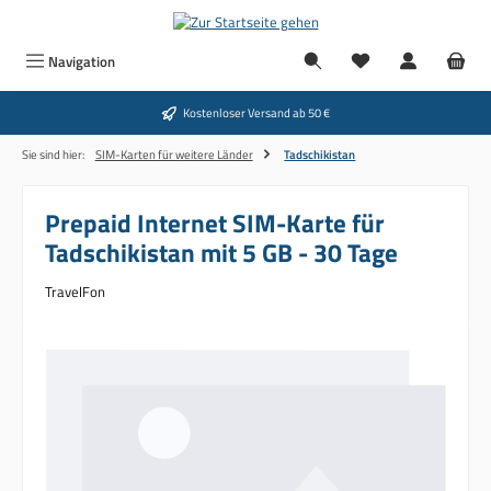
Zum Hauptinhalt springen
Navigation
Kostenloser Versand ab 50 €
Sie sind hier:
SIM-Karten für weitere Länder
Tadschikistan
Prepaid Internet SIM-Karte für
Tadschikistan mit 5 GB - 30 Tage
TravelFon
Bildergalerie überspringen