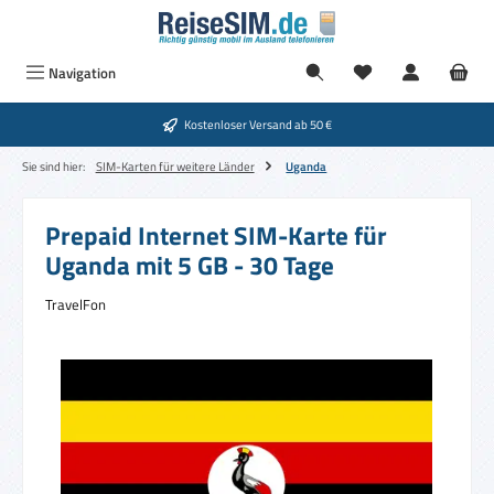
Zum Hauptinhalt springen
Navigation
Kostenloser Versand ab 50 €
Sie sind hier:
SIM-Karten für weitere Länder
Uganda
Prepaid Internet SIM-Karte für
Uganda mit 5 GB - 30 Tage
TravelFon
Bildergalerie überspringen