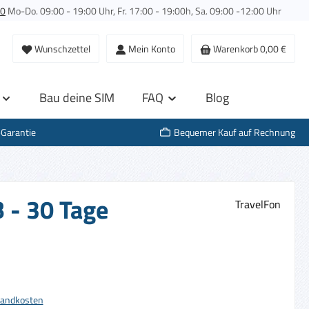
00
Mo-Do. 09:00 - 19:00 Uhr, Fr. 17:00 - 19:00h, Sa. 09:00 -12:00 Uhr
Wunschzettel
Mein Konto
Warenkorb
0,00 €
Bau deine SIM
FAQ
Blog
-Garantie
Bequemer Kauf auf Rechnung
B - 30 Tage
TravelFon
s:
rsandkosten