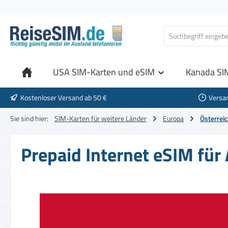
 Hauptinhalt springen
Zur Suche springen
Zur Hauptnavigation springen
USA SIM-Karten und eSIM
Kanada SI
Kostenloser Versand ab 50 €
Versa
Sie sind hier:
SIM-Karten für weitere Länder
Europa
Österrei
Prepaid Internet eSIM für 
Bildergalerie überspringen