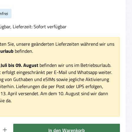
nfrei
gbar, Lieferzeit: Sofort verfügbar
ten Sie, unsere geänderten Lieferzeiten während wir uns
surlaub
befinden.
 Juli bis 09. August
befinden wir uns im Betriebsurlaub.
 erfolgt eingeschränkt per E-Mail und Whatsapp weiter.
ng von Guthaben und eSIMs sowie jegliche Aktivierung
iterhin. Lieferungen die per Post oder UPS erfolgen,
3. April versendet. Am dem 10. August sind wir dann
ie da.
 Gib den gewünschten Wert ein oder benutze die Schaltflächen um die Anzahl 
In den Warenkorb