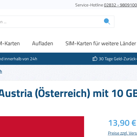
Service-Hotline
02832 - 980910
M-Karten
Aufladen
SIM-Karten für weitere Länder
nd innerhalb von 24h
30 Tage Geld-Zurück
ch
Austria (Österreich) mit 10 G
Regulärer Prei
13,90 €
Preise zzgl. Ve