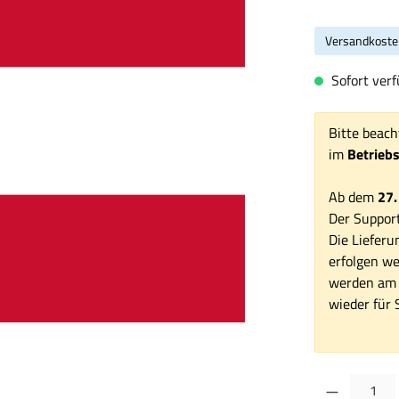
Versandkoste
Sofort verfü
Bitte beach
im
Betrieb
Ab dem
27.
Der Support
Die Lieferu
erfolgen we
werden am 1
wieder für S
Produkt Anzahl: