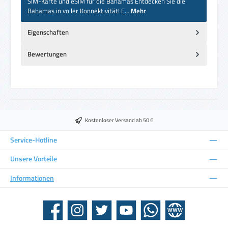
SIM-Karte und eSIM für die Bahamas Entdecken Sie die
Bahamas in voller Konnektivität! E…
Mehr
Eigenschaften
Bewertungen
Kostenloser Versand ab 50 €
Service-Hotline
Unsere Vorteile
Informationen
Facebook
Instagram
Twitter
YouTube
WhatsApp
Website