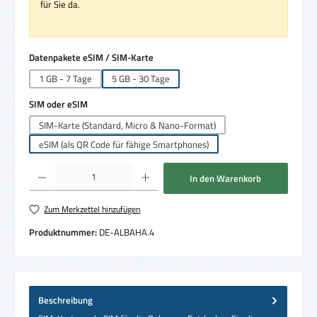
für Sie da.
auswählen
Datenpakete eSIM / SIM-Karte
1 GB - 7 Tage
5 GB - 30 Tage
auswählen
SIM oder eSIM
SIM-Karte (Standard, Micro & Nano-Format)
eSIM (als QR Code für fähige Smartphones)
Produkt Anzahl: Gib den gewünschten Wert ein oder benutze die Schaltflächen um die 
In den Warenkorb
Zum Merkzettel hinzufügen
Produktnummer:
DE-ALBAHA.4
Beschreibung