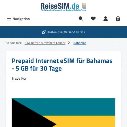
Zum Hauptinhalt springen
Navigation
Kostenloser Versand ab 50 €
Sie sind hier:
SIM-Karten für weitere Länder
Bahamas
Prepaid Internet eSIM für Bahamas
- 5 GB für 30 Tage
TravelFon
Bildergalerie überspringen