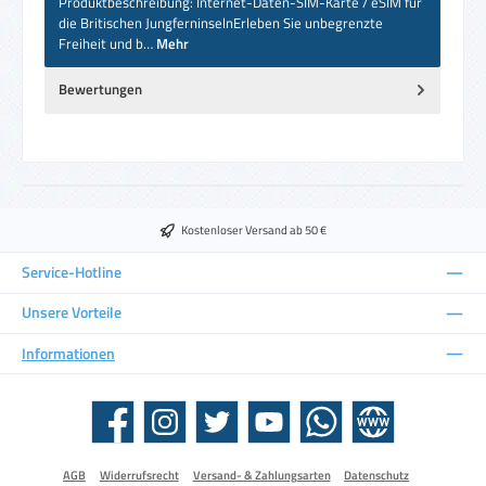
Produktbeschreibung: Internet-Daten-SIM-Karte / eSIM für
die Britischen JungferninselnErleben Sie unbegrenzte
Freiheit und b…
Mehr
Bewertungen
Kostenloser Versand ab 50 €
Service-Hotline
Unsere Vorteile
Informationen
Facebook
Instagram
Twitter
YouTube
WhatsApp
Website
AGB
Widerrufsrecht
Versand- & Zahlungsarten
Datenschutz