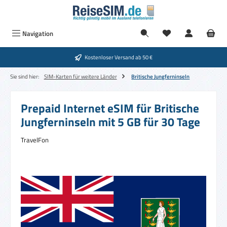
Zum Hauptinhalt springen
Navigation
Kostenloser Versand ab 50 €
Sie sind hier:
SIM-Karten für weitere Länder
Britische Jungferninseln
Prepaid Internet eSIM für Britische
Jungferninseln mit 5 GB für 30 Tage
TravelFon
Bildergalerie überspringen