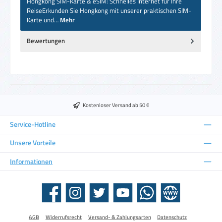
Hongkong SIM-Karte & eSIM: Schnelles Internet für Ihre
ReiseErkunden Sie Hongkong mit unserer praktischen SIM-
Karte und…
Mehr
Bewertungen
Kostenloser Versand ab 50 €
Service-Hotline
Unsere Vorteile
Informationen
Facebook
Instagram
Twitter
YouTube
WhatsApp
Website
AGB
Widerrufsrecht
Versand- & Zahlungsarten
Datenschutz