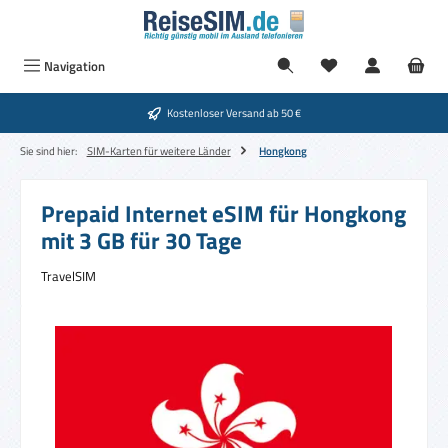
Zum Hauptinhalt springen
Navigation
Kostenloser Versand ab 50 €
Sie sind hier:
SIM-Karten für weitere Länder
Hongkong
Prepaid Internet eSIM für Hongkong
mit 3 GB für 30 Tage
TravelSIM
Bildergalerie überspringen